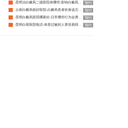
昆明治白癜风二级医院有哪些-影响白癜风恢复的因素有哪些
·
预约
云南白癜风较好医院-白癜风患者饮食该怎么调整
·
预约
昆明白癜风医院哪家好-日常哪些行为会诱发白癜风呢
·
预约
昆明白斑医院电话-体质过敏的人更容易得白癜风吗
·
预约