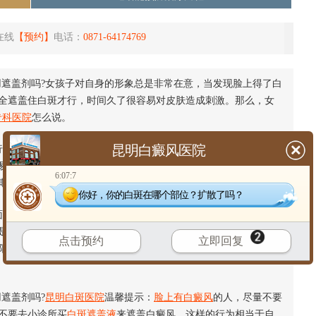
在线
【预约】
电话：
0871-64174769
用遮盖剂吗?女孩子对自身的形象总是非常在意，当发现脸上得了白
全遮盖住白斑才行，时间久了很容易对皮肤造成刺激。那么，女
专科医院
怎么说。
昆明白癜风医院
为应该放弃。白癜风在脸上不好看，容易引起别人的注意，从而
易导致白癜风的扩散。为了突出遮盖效果，遮盖剂中通常会掺杂
6:07:7
期使用，很容易导致白癜风的扩散。
你好，你的白斑在哪个部位？扩散了吗？
成分会直接导致白斑的蔓延。相反，不用遮盖之后，患病部位恰
是有作用的，反之如果
白斑患者
经常使用遮盖剂对患部进行遮盖
点击预约
立即回复
阳光合成黑色素，从而不利于患者病情的改善。因此，并不建议
遮盖剂吗?
昆明白斑医院
温馨提示：
脸上有白癜风
的人，尽量不要
不要去小诊所买
白斑遮盖液
来遮盖白癜风。这样的行为相当于自