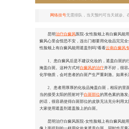
网络挂号
无需排队，当天预约可当天就诊。
昆明
治疗白癜风
医院-女性脸颊上有白癜风能
癜风心里会惶恐不安，连出门都要用化妆品完完全
性脸颊上有白癜风能用遮盖剂吗?看看
云南白癜风
1、患白癜风后是不建议化妆的，遮盖白斑的行
掩盖白斑。这种方式对
白癜风的治疗
并不好，很容
化学物质，会对患者的白斑产生严重刺激。如果长
2、患者用厚厚的化妆品掩盖白斑，相应的里面
当的接受太阳的照射对于
白斑部位
的黑色素的激发
的话，很容易使得白斑部位的皮肤无法充分利用太
大家使用遮盖剂遮盖脸上的白斑。
昆明治疗白癜风医院-女性脸颊上有白癜风能用
像上面提到的一样用化妆来遮盖白斑，同时也尽量