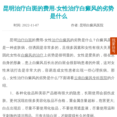
昆明治疗白斑的费用-女性治疗白癜风的劣势
是什么
时间: 2022-11-07
作者: 昆明白癜风医院
昆明
治疗白斑
的费用-女性
治疗白癜风
的劣势是什么？白癜风虽只
我
要
挂
是一种皮肤病，但诱因是非常多的，且很多因素和女性有很大关系，
号
因此女性在
白癜风的治疗
上劣势是很明显的。女性是爱美的，很在意
自身的形象，患上白癜风后长出的白斑会很影响患者的外观，这对女
性来说打击是非常大的，容易造成女性患者出现一些心理疾病。那
么，女性治疗白癜风的劣势是什么?下面请看
云南白癜风专科医院
的介
绍。
1、各种化妆品和美容产品都有很大的隐患，长期使用会损伤皮
肤。更何况现在很多美容化妆品不合格，重金属含量超标，危害更大;
白点出现后，尽量不要使用化妆品，不要使用遮盖液，尽量使用温和
无刺激的清洁用品。只有去
除白斑
，才能获得长久的美丽。