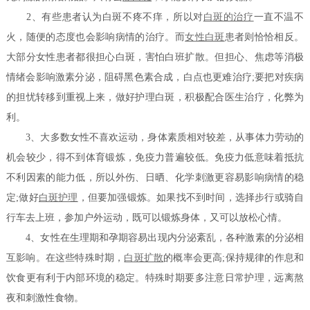
2、有些患者认为白斑不疼不痒，所以对
白斑的治疗
一直不温不
火，随便的态度也会影响病情的治疗。而
女性白斑
患者则恰恰相反。
大部分女性患者都很担心白斑，害怕白班扩散。但担心、焦虑等消极
情绪会影响激素分泌，阻碍黑色素合成，白点也更难治疗;要把对疾病
的担忧转移到重视上来，做好护理白斑，积极配合医生治疗，化弊为
利。
3、大多数女性不喜欢运动，身体素质相对较差，从事体力劳动的
机会较少，得不到体育锻炼，免疫力普遍较低。免疫力低意味着抵抗
不利因素的能力低，所以外伤、日晒、化学刺激更容易影响病情的稳
定;做好
白斑护理
，但要加强锻炼。如果找不到时间，选择步行或骑自
行车去上班，参加户外运动，既可以锻炼身体，又可以放松心情。
4、女性在生理期和孕期容易出现内分泌紊乱，各种激素的分泌相
互影响。在这些特殊时期，
白斑扩散
的概率会更高;保持规律的作息和
饮食更有利于内部环境的稳定。特殊时期要多注意日常护理，远离熬
夜和刺激性食物。