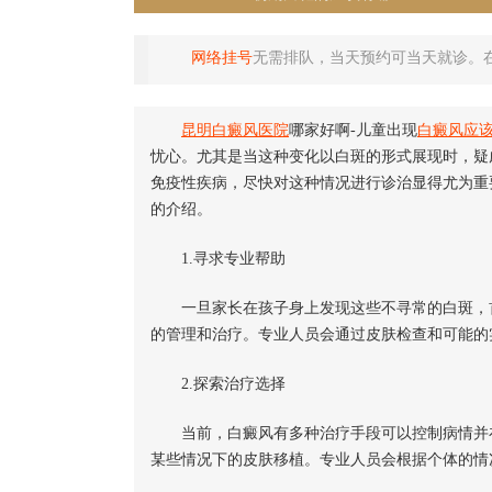
网络挂号
无需排队，当天预约可当天就诊。
昆明白癜风医院
哪家好啊-儿童出现
白癜风应
忧心。尤其是当这种变化以白斑的形式展现时，疑
免疫性疾病，尽快对这种情况进行诊治显得尤为重
的介绍。
1.寻求专业帮助
一旦家长在孩子身上发现这些不寻常的白斑，首
的管理和治疗。专业人员会通过皮肤检查和可能的
2.探索治疗选择
当前，白癜风有多种治疗手段可以控制病情并在
某些情况下的皮肤移植。专业人员会根据个体的情