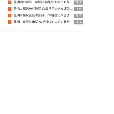
昆明治白癜风二级医院有哪些-影响白癜风恢复的因素有哪些
·
预约
云南白癜风较好医院-白癜风患者饮食该怎么调整
·
预约
昆明白癜风医院哪家好-日常哪些行为会诱发白癜风呢
·
预约
昆明白斑医院电话-体质过敏的人更容易得白癜风吗
·
预约