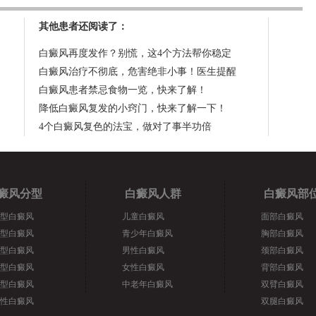
其他患者还阅读了：
白癜风再度发作？别慌，这4个方法帮你稳定
白癜风治疗不彻底，危害绝非小事！医生提醒
白癜风患者禁忌食物一览，快来了解！
降低白癜风复发的小窍门，快来了解一下！
4个白癜风复色的法宝，做对了事半功倍
癜风分型
白癜风人群
白癜风部
型白癜风
儿童白癜风
面部白癜风
型白癜风
青少年白癜风
胸部白癜风
型白癜风
男性白癜风
颈部白癜风
型白癜风
女性白癜风
背部白癜风
型白癜风
中老年白癜风
双臂白癜风
性白癜风
双腿白癜风