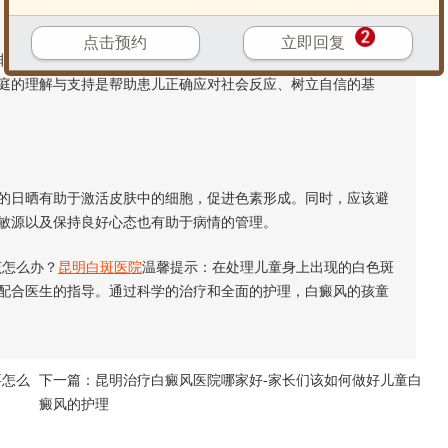
点击预约
立即回复
常关键。应该鼓励孩子接受自我形象，并对其进行适当教育，
庭的理解与支持是帮助患儿正确应对社会反应、树立自信的基
日晒有助于激活皮肤中的细胞，促进色素形成。同时，应该避
敏源以及保持良好心态也有助于病情的管理。
怎么办？
昆明白斑医院
温馨提示：在处理儿童身上出现的白色斑
配合医生的指导。通过科学的治疗和全面的护理，白癜风的孩童
要怎么
下一篇：
昆明治疗白癜风医院哪家好-家长们该如何做好儿童白
癜风的护理