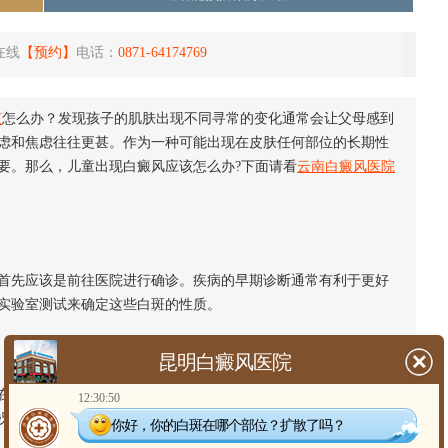
在线
【预约】
电话：
0871-64174769
该
怎么办？发现孩子的肌肤出现不同寻常的变化通常会让父母感到
虑和焦虑往往更甚。作为一种可能出现在皮肤任何部位的长期性
要。那么，儿童出现白癜风应该怎么办?下面请看
云南白癜风医院
先应该是前往医院进行确诊。疾病的早期诊断通常有利于更好
实验室测试来确定这些白斑的性质。
昆明白癜风医院
一定程度上恢复肤色。常见的治疗包括药物治疗、光疗以及在
12:30:50
况推荐合适的治疗方案。
你好，你的白斑在哪个部位？扩散了吗？