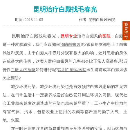
昆明治疗白殿找毛春光
时间: 2018-11-05
作者: 昆明白癜风医院
我
要
挂
昆明治疗白殿找毛春光
，
昆明专业
治疗白癜风
的医院
，白癜风
号
是一种皮肤顽疾，我们应该如何
预防白癜风
呢?很多朋友都患上了白癜
风这种疾病，由于白癜风不仅对外观有很大的影响，还对患者的身体
造成很大的伤害，这类人群得白癜风的几率都会比正常人高很多,那遗
传性
白癜风的预防
如何进行呢?
昆明白癜风医院
医生讲讲成年白癜风该
怎么预防?
减少环境污染。减少环境污染也是有效预防白癜风患病的常见方
法，在日常生活中一定要养成爱好自己爱好周边环境的习惯。现代社
会工业越来越发达后造成的污染也越来越严重了，工业生产中排放的
有害气体、污水，包括农业上使用的农药等都严重污染了大气、土
地、水源。
在平时还需要注意的就是重视自身免疫系统的疾病，因为这与白