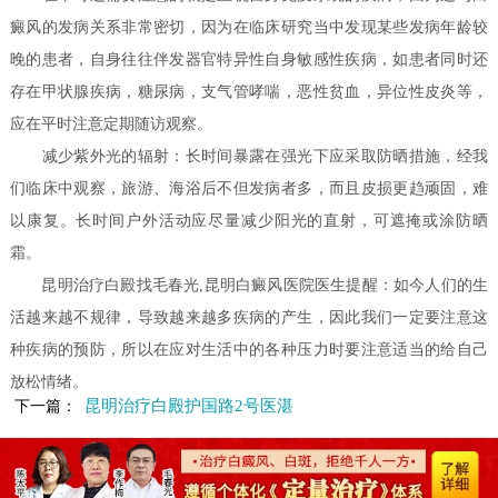
癜风的发病关系非常密切，因为在临床研究当中发现某些发病年龄较
晚的患者，自身往往伴发器官特异性自身敏感性疾病，如患者同时还
存在甲状腺疾病，糖尿病，支气管哮喘，恶性贫血，异位性皮炎等，
应在平时注意定期随访观察。
减少紫外光的辐射：长时间暴露在强光下应采取防晒措施，经我
们临床中观察，旅游、海浴后不但发病者多，而且皮损更趋顽固，难
以康复。长时间户外活动应尽量减少阳光的直射，可遮掩或涂防晒
霜。
昆明治疗白殿找毛春光
,昆明白癜风医院医生提醒：如今人们的生
活越来越不规律，导致越来越多疾病的产生，因此我们一定要注意这
种疾病的预防，所以在应对生活中的各种压力时要注意适当的给自己
放松情绪。
昆明治疗白殿护国路2号医湛
下一篇：