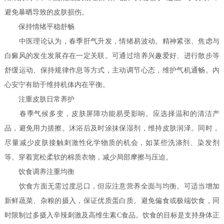
避免暴晒导致的皮肤损伤。
保持情绪平稳舒畅
中医理论认为，春季肝气升发，情绪易波动。精神紧张、焦虑与
白癜风的发生发展存在一定关联。可通过培养兴趣爱好、进行散步等
舒缓运动、保持规律作息等方式，主动调节心态，维护气机通畅。内
心安宁有助于维持机体内在平衡。
注重皮肤日常养护
春季气候多变，皮肤屏障功能易受影响。应选择温和的清洁产
品，避免用力搓擦。沐浴后及时涂抹保湿剂，维持皮肤润泽。同时，
尽量减少皮肤接触刺激性化学物质的机会，如某些洗涤剂、染发剂
等。穿着宽松柔软的棉质衣物，减少局部摩擦与压迫。
饮食调养注重均衡
饮食方面无需过度忌口，但应注意营养全面与均衡。可适当增加
新鲜蔬菜、杂粮的摄入，保证优质蛋白质。避免偏食或极端饮食，同
时限制过多摄入辛辣刺激及高维生素C食品。饮食的目标是支持身体正