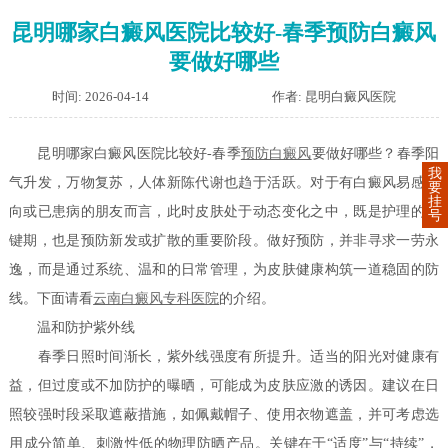
昆明哪家白癜风医院比较好-春季预防白癜风
要做好哪些
时间: 2026-04-14
作者: 昆明白癜风医院
昆明哪家白癜风医院比较好-春季
预防白癜风
要做好哪些？春季阳
我
气升发，万物复苏，人体新陈代谢也趋于活跃。对于有白癜风易感倾
要
挂
向或已患病的朋友而言，此时皮肤处于动态变化之中，既是护理的关
号
键期，也是预防新发或扩散的重要阶段。做好预防，并非寻求一劳永
逸，而是通过系统、温和的日常管理，为皮肤健康构筑一道稳固的防
线。下面请看
云南白癜风专科医院
的介绍。
温和防护紫外线
春季日照时间渐长，紫外线强度有所提升。适当的阳光对健康有
益，但过度或不加防护的曝晒，可能成为皮肤应激的诱因。建议在日
照较强时段采取遮蔽措施，如佩戴帽子、使用衣物遮盖，并可考虑选
用成分简单、刺激性低的物理防晒产品。关键在于“适度”与“持续”，