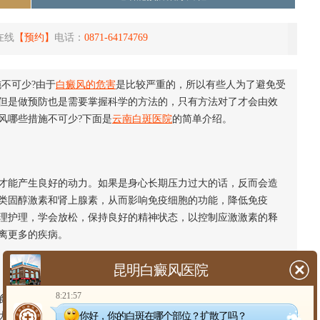
在线
【预约】
电话：
0871-64174769
不可少?由于
白癜风的危害
是比较严重的，所以有些人为了避免受
但是做预防也是需要掌握科学的方法的，只有方法对了才会由效
风哪些措施不可少?下面是
云南白斑医院
的简单介绍。
能产生良好的动力。如果是身心长期压力过大的话，反而会造
类固醇激素和肾上腺素，从而影响免疫细胞的功能，降低免疫
理护理，学会放松，保持良好的精神状态，以控制应激激素的释
离更多的疾病。
昆明白癜风医院
8:21:57
来助力的。要知道健康的饮食习惯不但可以增强人体免疫力，
你好，你的白斑在哪个部位？扩散了吗？
大家每天可多吃富含酪氨酸和微量元素的食物，以帮助正常黑色