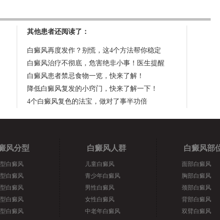
其他患者还阅读了：
白癜风再度发作？别慌，这4个方法帮你稳定
白癜风治疗不彻底，危害绝非小事！医生提醒
白癜风患者禁忌食物一览，快来了解！
降低白癜风复发的小窍门，快来了解一下！
4个白癜风复色的法宝，做对了事半功倍
癜风分型
白癜风人群
白癜风部
型白癜风
儿童白癜风
面部白癜风
型白癜风
青少年白癜风
胸部白癜风
型白癜风
男性白癜风
颈部白癜风
型白癜风
女性白癜风
背部白癜风
型白癜风
中老年白癜风
双臂白癜风