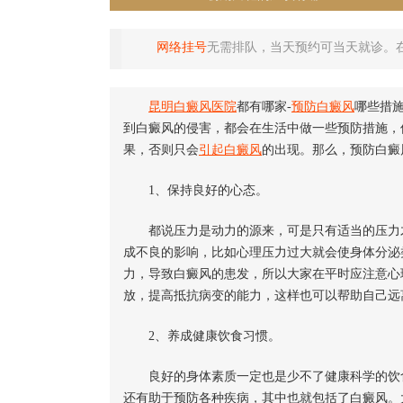
网络挂号
无需排队，当天预约可当天就诊。
昆明白癜风医院
都有哪家-
预防白癜风
哪些措施
到白癜风的侵害，都会在生活中做一些预防措施，
果，否则只会
引起白癜风
的出现。那么，预防白癜
1、保持良好的心态。
都说压力是动力的源来，可是只有适当的压力才
成不良的影响，比如心理压力过大就会使身体分泌
力，导致白癜风的患发，所以大家在平时应注意心
放，提高抵抗病变的能力，这样也可以帮助自己远
2、养成健康饮食习惯。
良好的身体素质一定也是少不了健康科学的饮食
还有助于预防各种疾病，其中也就包括了白癜风。