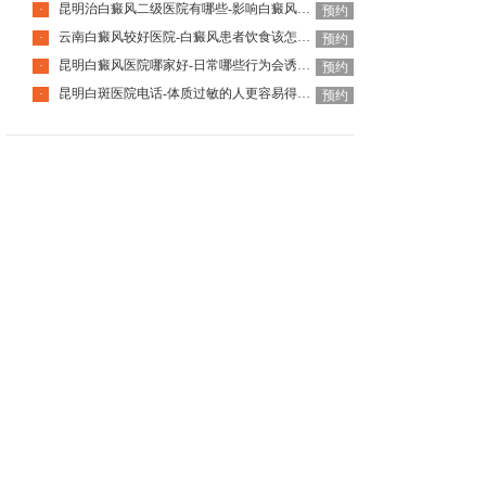
昆明治白癜风二级医院有哪些-影响白癜风恢复的因素有哪些
·
预约
云南白癜风较好医院-白癜风患者饮食该怎么调整
·
预约
昆明白癜风医院哪家好-日常哪些行为会诱发白癜风呢
·
预约
昆明白斑医院电话-体质过敏的人更容易得白癜风吗
·
预约