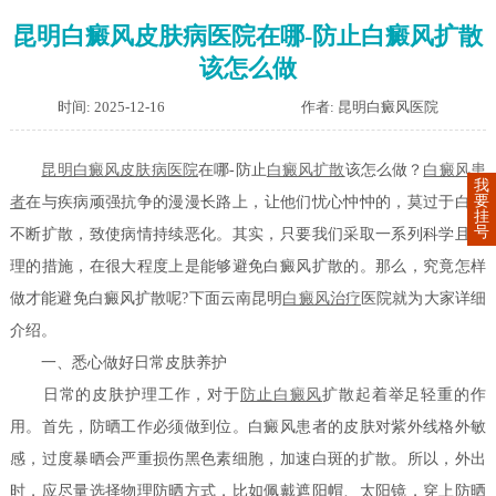
昆明白癜风皮肤病医院在哪-防止白癜风扩散
该怎么做
时间: 2025-12-16
作者: 昆明白癜风医院
昆明白癜风皮肤病医院
在哪-防止
白癜风扩散
该怎么做？
白癜风患
我
要
者
在与疾病顽强抗争的漫漫长路上，让他们忧心忡忡的，莫过于白斑
挂
号
不断扩散，致使病情持续恶化。其实，只要我们采取一系列科学且合
理的措施，在很大程度上是能够避免白癜风扩散的。那么，究竟怎样
做才能避免白癜风扩散呢?下面云南昆明
白癜风治疗
医院就为大家详细
介绍。
一、悉心做好日常皮肤养护
日常的皮肤护理工作，对于
防止白癜风
扩散起着举足轻重的作
用。首先，防晒工作必须做到位。白癜风患者的皮肤对紫外线格外敏
感，过度暴晒会严重损伤黑色素细胞，加速白斑的扩散。所以，外出
时，应尽量选择物理防晒方式，比如佩戴遮阳帽、太阳镜，穿上防晒