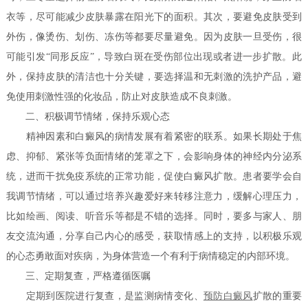
衣等，尽可能减少皮肤暴露在阳光下的面积。其次，要避免皮肤受到
外伤，像烫伤、划伤、冻伤等都要尽量避免。因为皮肤一旦受伤，很
可能引发“同形反应”，导致白斑在受伤部位出现或者进一步扩散。此
外，保持皮肤的清洁也十分关键，要选择温和无刺激的洗护产品，避
免使用刺激性强的化妆品，防止对皮肤造成不良刺激。
二、积极调节情绪，保持乐观心态
精神因素和白癜风的病情发展有着紧密的联系。如果长期处于焦
虑、抑郁、紧张等负面情绪的笼罩之下，会影响身体的神经内分泌系
统，进而干扰免疫系统的正常功能，促使白癜风扩散。患者要学会自
我调节情绪，可以通过培养兴趣爱好来转移注意力，缓解心理压力，
比如绘画、阅读、听音乐等都是不错的选择。同时，要多与家人、朋
友交流沟通，分享自己内心的感受，获取情感上的支持，以积极乐观
的心态勇敢面对疾病，为身体营造一个有利于病情稳定的内部环境。
三、定期复查，严格遵循医嘱
定期到医院进行复查，是监测病情变化、
预防白癜风
扩散的重要