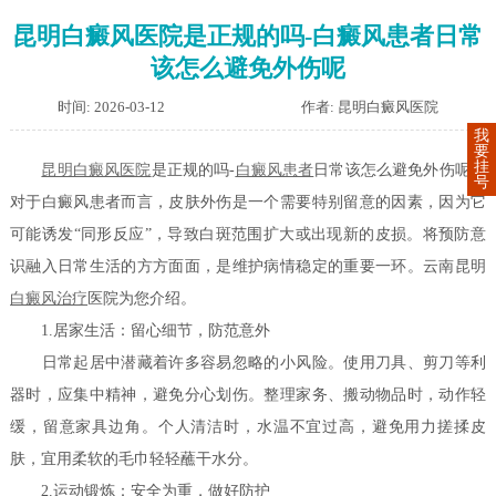
昆明白癜风医院是正规的吗-白癜风患者日常
该怎么避免外伤呢
时间: 2026-03-12
作者: 昆明白癜风医院
我
要
挂
昆明白癜风医院
是正规的吗-
白癜风患者
日常该怎么避免外伤呢？
号
对于白癜风患者而言，皮肤外伤是一个需要特别留意的因素，因为它
可能诱发“同形反应”，导致白斑范围扩大或出现新的皮损。将预防意
识融入日常生活的方方面面，是维护病情稳定的重要一环。云南昆明
白癜风治疗
医院为您介绍。
1.居家生活：留心细节，防范意外
日常起居中潜藏着许多容易忽略的小风险。使用刀具、剪刀等利
器时，应集中精神，避免分心划伤。整理家务、搬动物品时，动作轻
缓，留意家具边角。个人清洁时，水温不宜过高，避免用力搓揉皮
肤，宜用柔软的毛巾轻轻蘸干水分。
2.运动锻炼：安全为重，做好防护