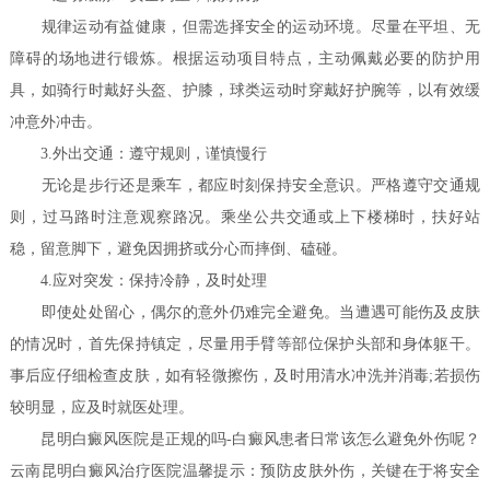
规律运动有益健康，但需选择安全的运动环境。尽量在平坦、无
障碍的场地进行锻炼。根据运动项目特点，主动佩戴必要的防护用
具，如骑行时戴好头盔、护膝，球类运动时穿戴好护腕等，以有效缓
冲意外冲击。
3.外出交通：遵守规则，谨慎慢行
无论是步行还是乘车，都应时刻保持安全意识。严格遵守交通规
则，过马路时注意观察路况。乘坐公共交通或上下楼梯时，扶好站
稳，留意脚下，避免因拥挤或分心而摔倒、磕碰。
4.应对突发：保持冷静，及时处理
即使处处留心，偶尔的意外仍难完全避免。当遭遇可能伤及皮肤
的情况时，首先保持镇定，尽量用手臂等部位保护头部和身体躯干。
事后应仔细检查皮肤，如有轻微擦伤，及时用清水冲洗并消毒;若损伤
较明显，应及时就医处理。
昆明白癜风医院是正规的吗-白癜风患者日常该怎么避免外伤呢？
云南昆明白癜风治疗医院温馨提示：预防皮肤外伤，关键在于将安全